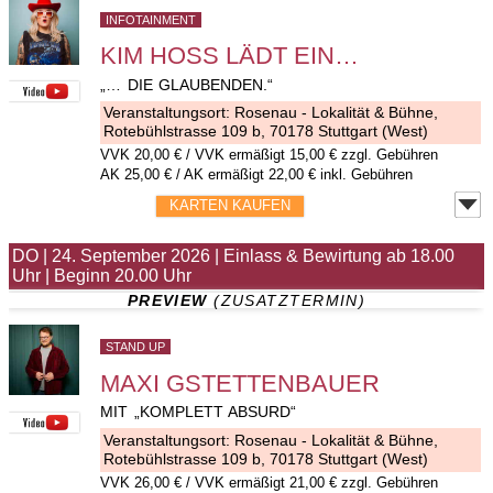
INFOTAINMENT
KIM HOSS LÄDT EIN…
„… DIE GLAUBENDEN.“
Veranstaltungsort:
Rosenau - Lokalität & Bühne
,
Rotebühlstrasse 109 b, 70178 Stuttgart (West)
VVK
20,00 €
/ VVK ermäßigt 15,00 € zzgl. Gebühren
AK 25,00 € / AK ermäßigt 22,00 € inkl. Gebühren
KARTEN KAUFEN
DO
|
24. September 2026
|
Einlass & Bewirtung ab 18.00
Uhr
|
Beginn 20.00 Uhr
PREVIEW
 (ZUSATZTERMIN)
STAND UP
MAXI GSTETTENBAUER
MIT „KOMPLETT ABSURD“
Veranstaltungsort:
Rosenau - Lokalität & Bühne
,
Rotebühlstrasse 109 b, 70178 Stuttgart (West)
VVK
26,00 €
/ VVK ermäßigt 21,00 € zzgl. Gebühren