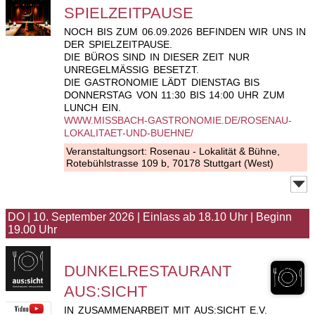
SPIELZEITPAUSE
NOCH BIS ZUM 06.09.2026 BEFINDEN WIR UNS IN
DER SPIELZEITPAUSE.
DIE BÜROS SIND IN DIESER ZEIT NUR
UNREGELMÄSSIG BESETZT.
DIE GASTRONOMIE LÄDT DIENSTAG BIS
DONNERSTAG VON 11:30 BIS 14:00 UHR ZUM
LUNCH EIN.
WWW.MISSBACH-GASTRONOMIE.DE/ROSENAU-
LOKALITAET-UND-BUEHNE/
Veranstaltungsort:
Rosenau - Lokalität & Bühne
,
Rotebühlstrasse 109 b, 70178 Stuttgart (West)
DO
|
10. September 2026
|
Einlass ab 18.10 Uhr
|
Beginn
19.00 Uhr
DUNKELRESTAURANT
AUS:SICHT
IN ZUSAMMENARBEIT MIT AUS:SICHT E.V.