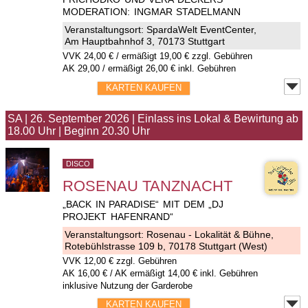
MODERATION: INGMAR STADELMANN
Veranstaltungsort:
SpardaWelt EventCenter
,
Am Hauptbahnhof 3, 70173 Stuttgart
VVK
24,00 €
/ ermäßigt 19,00 € zzgl. Gebühren
AK 29,00 / ermäßigt 26,00 € inkl. Gebühren
KARTEN KAUFEN
SA
|
26. September 2026
|
Einlass ins Lokal & Bewirtung ab
18.00 Uhr
|
Beginn 20.30 Uhr
DISCO
ROSENAU TANZNACHT
„BACK IN PARADISE“ MIT DEM „DJ
PROJEKT HAFENRAND“
Veranstaltungsort:
Rosenau - Lokalität & Bühne
,
Rotebühlstrasse 109 b, 70178 Stuttgart (West)
VVK
12,00 €
zzgl. Gebühren
AK 16,00 € / AK ermäßigt 14,00 € inkl. Gebühren
inklusive Nutzung der Garderobe
KARTEN KAUFEN