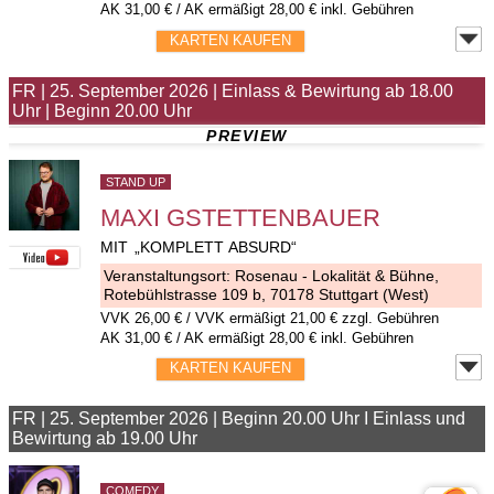
AK 31,00 € / AK ermäßigt 28,00 € inkl. Gebühren
KARTEN KAUFEN
FR
|
25. September 2026
|
Einlass & Bewirtung ab 18.00
Uhr
|
Beginn 20.00 Uhr
PREVIEW
STAND UP
MAXI GSTETTENBAUER
MIT „KOMPLETT ABSURD“
Veranstaltungsort:
Rosenau - Lokalität & Bühne
,
Rotebühlstrasse 109 b, 70178 Stuttgart (West)
VVK
26,00 €
/ VVK ermäßigt 21,00 € zzgl. Gebühren
AK 31,00 € / AK ermäßigt 28,00 € inkl. Gebühren
KARTEN KAUFEN
FR
|
25. September 2026
|
Beginn 20.00 Uhr I Einlass und
Bewirtung ab 19.00 Uhr
COMEDY