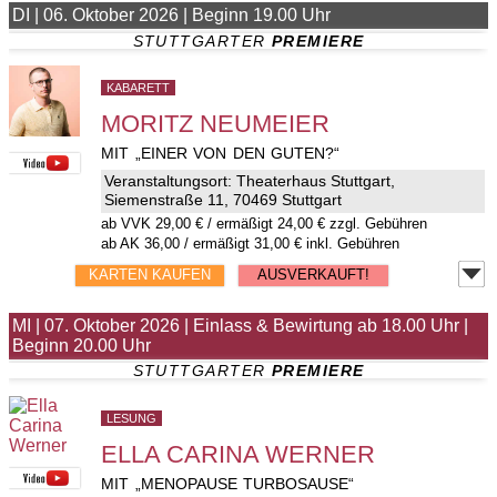
DI
|
06. Oktober 2026
|
Beginn 19.00 Uhr
STUTTGARTER 
PREMIERE
KABARETT
MORITZ NEUMEIER
MIT „EINER VON DEN GUTEN?“
Veranstaltungsort:
Theaterhaus Stuttgart
,
Siemenstraße 11, 70469 Stuttgart
ab
VVK
29,00 €
/ ermäßigt 24,00 € zzgl. Gebühren
ab AK 36,00 / ermäßigt 31,00 € inkl. Gebühren
KARTEN KAUFEN
AUSVERKAUFT!
MI
|
07. Oktober 2026
|
Einlass & Bewirtung ab 18.00 Uhr
|
Beginn 20.00 Uhr
STUTTGARTER 
PREMIERE
LESUNG
ELLA CARINA WERNER
MIT „MENOPAUSE TURBOSAUSE“