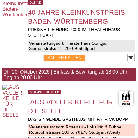
BÜHNE
40 JAHRE KLEINKUNSTPREIS
BADEN-WÜRTTEMBERG
PREISVERLEIHUNG 2026 IM THEATERHAUS
STUTTGART
Veranstaltungsort:
Theaterhaus Stuttgart
,
Siemenstraße 11, 70469 Stuttgart
KARTEN KAUFEN
DI
|
20. Oktober 2026
|
Einlass & Bewirtung ab 18.00 Uhr
|
Beginn 20.00 Uhr
SINGEN FÜR ALLE
„AUS VOLLER KEHLE FÜR
DIE SEELE“
DAS SINGENDE GASTHAUS MIT PATRICK BOPP
Veranstaltungsort:
Rosenau - Lokalität & Bühne
,
Rotebühlstrasse 109 b, 70178 Stuttgart (West)