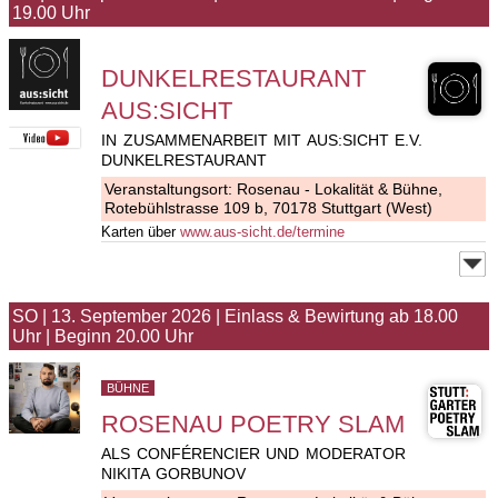
19.00 Uhr
DUNKELRESTAURANT
AUS:SICHT
IN ZUSAMMENARBEIT MIT AUS:SICHT E.V.
DUNKELRESTAURANT
Veranstaltungsort:
Rosenau - Lokalität & Bühne
,
Rotebühlstrasse 109 b, 70178 Stuttgart (West)
Karten über
www.aus-sicht.de/termine
SO
|
13. September 2026
|
Einlass & Bewirtung ab 18.00
Uhr
|
Beginn 20.00 Uhr
BÜHNE
ROSENAU POETRY SLAM
ALS CONFÉRENCIER UND MODERATOR
NIKITA GORBUNOV