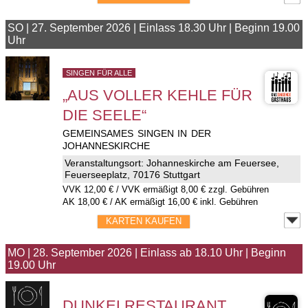
SO
|
27. September 2026
|
Einlass 18.30 Uhr
|
Beginn 19.00
Uhr
SINGEN FÜR ALLE
„AUS VOLLER KEHLE FÜR
DIE SEELE“
GEMEINSAMES SINGEN IN DER
JOHANNESKIRCHE
Veranstaltungsort:
Johanneskirche am Feuersee
,
Feuerseeplatz
,
70176 Stuttgart
VVK
12,00 €
/ VVK ermäßigt 8,00 € zzgl. Gebühren
AK 18,00 € / AK ermäßigt 16,00 € inkl. Gebühren
KARTEN KAUFEN
MO
|
28. September 2026
|
Einlass ab 18.10 Uhr
|
Beginn
19.00 Uhr
DUNKELRESTAURANT