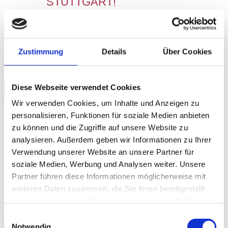
STUTTGART!
UNTERHALTSAM – ANSCHAULICH – KREATIV UND
FÜR ALLE VERSTÄNDLICH
Veranstaltungsort:
Theaterhaus Stuttgart
,
Siemenstraße 11, 70469 Stuttgart
Zustimmung
Details
Über Cookies
KARTEN KAUFEN
DO
|
01. Oktober 2026
|
Einlass & Bewirtung ab 18.00 Uhr
|
Diese Webseite verwendet Cookies
Beginn 20.00 Uhr
Wir verwenden Cookies, um Inhalte und Anzeigen zu
personalisieren, Funktionen für soziale Medien anbieten
STAND UP
zu können und die Zugriffe auf unsere Website zu
CHRISTIAN SCHULTE-LOH
analysieren. Außerdem geben wir Informationen zu Ihrer
MIT „IMPORT EXPORT“
Verwendung unserer Website an unsere Partner für
Veranstaltungsort:
Rosenau - Lokalität & Bühne
,
soziale Medien, Werbung und Analysen weiter. Unsere
Rotebühlstrasse 109 b, 70178 Stuttgart (West)
Partner führen diese Informationen möglicherweise mit
VVK
20,00 €
/ VVK ermäßigt 15,00 € zzgl. Gebühren
weiteren Daten zusammen, die Sie ihnen bereitgestellt
AK 25,00 € / AK ermäßigt 22,00 € inkl. Gebühren
haben oder die sie im Rahmen Ihrer Nutzung der Dienste
KARTEN KAUFEN
AUSVERKAUFT!
gesammelt haben.
Einwilligungsauswahl
Notwendig
FR
|
02. Oktober 2026
|
Einlass & Bewirtung ab 18.00 Uhr
|