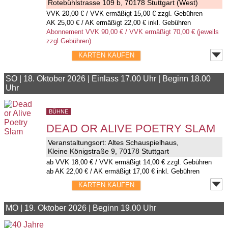
Rotebühlstrasse 109 b, 70178 Stuttgart (West)
VVK
20,00 €
/ VVK ermäßigt 15,00 € zzgl. Gebühren
AK 25,00 € / AK ermäßigt 22,00 € inkl. Gebühren
Abonnement VVK 90,00 € / VVK ermäßigt 70,00 € (jeweils
zzgl.Gebühren)
KARTEN KAUFEN
SO
|
18. Oktober 2026
|
Einlass 17.00 Uhr
|
Beginn 18.00
Uhr
BÜHNE
DEAD OR ALIVE POETRY SLAM
Veranstaltungsort:
Altes Schauspielhaus
,
Kleine Königstraße 9, 70178 Stuttgart
ab
VVK
18,00 €
/ VVK ermäßigt 14,00 € zzgl. Gebühren
ab AK 22,00 € / AK ermäßigt 17,00 € inkl. Gebühren
KARTEN KAUFEN
MO
|
19. Oktober 2026
|
Beginn 19.00 Uhr