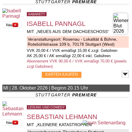
STUTTGARTER 
PREMIERE
KABARETT
ISABELL PANNAGL
MIT „NEUES AUS DEM DACHGESCHOSS“
Veranstaltungsort:
Rosenau - Lokalität & Bühne
,
Rotebühlstrasse 109 b, 70178 Stuttgart (West)
VVK
20,00 €
/ VVK ermäßigt 15,00 € zzgl. Gebühren
AK 25,00 € / AK ermäßigt 22,00 € inkl. Gebühren
Abonnement VVK 90,00 € / VVK ermäßigt 70,00 € (jeweils
zzgl.Gebühren)
KARTEN KAUFEN
MI
|
28. Oktober 2026
|
Beginn 20.15 Uhr
STUTTGARTER 
PREMIERE
LESUNG UND COMEDY
SEBASTIAN LEHMANN
MIT „KLEINERE KATASTROPHEN“