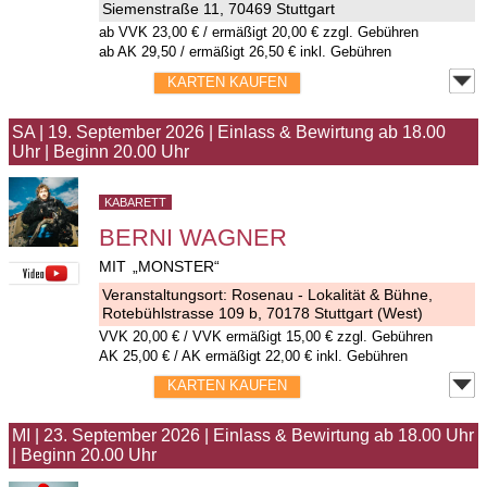
Siemenstraße 11, 70469 Stuttgart
ab
VVK
23,00 €
/ ermäßigt 20,00 € zzgl. Gebühren
ab AK 29,50 / ermäßigt 26,50 € inkl. Gebühren
KARTEN KAUFEN
SA
|
19. September 2026
|
Einlass & Bewirtung ab 18.00
Uhr
|
Beginn 20.00 Uhr
KABARETT
BERNI WAGNER
MIT „MONSTER“
Veranstaltungsort:
Rosenau - Lokalität & Bühne
,
Rotebühlstrasse 109 b, 70178 Stuttgart (West)
VVK
20,00 €
/ VVK ermäßigt 15,00 € zzgl. Gebühren
AK 25,00 € / AK ermäßigt 22,00 € inkl. Gebühren
KARTEN KAUFEN
MI
|
23. September 2026
|
Einlass & Bewirtung ab 18.00 Uhr
|
Beginn 20.00 Uhr