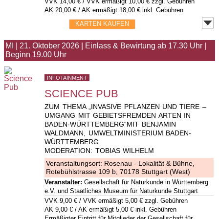
VVK
14,00 €
/ VVK ermäßigt 10,00 € zzgl. Gebühren
AK 20,00 € / AK ermäßigt 18,00 € inkl. Gebühren
KARTEN KAUFEN
MI
|
21. Oktober 2026
|
Einlass & Bewirtung ab 17.30 Uhr
|
Beginn 19.00 Uhr
INFOTAINMENT
SCIENCE PUB
ZUM THEMA „INVASIVE PFLANZEN UND TIERE –
UMGANG MIT GEBIETSFREMDEN ARTEN IN
BADEN-WÜRTTEMBERG“MIT BENJAMIN
WALDMANN, UMWELTMINISTERIUM BADEN-
WÜRTTEMBERG
MODERATION: TOBIAS WILHELM
Veranstaltungsort:
Rosenau - Lokalität & Bühne
,
Rotebühlstrasse 109 b, 70178 Stuttgart (West)
Veranstalter:
Gesellschaft für Naturkunde in Württemberg
e.V. und Staatliches Museum für Naturkunde Stuttgart
VVK
9,00 €
/ VVK ermäßigt 5,00 € zzgl. Gebühren
AK 9,00 € / AK ermäßigt 5,00 € inkl. Gebühren
Ermäßigter Eintritt für Mitglieder der Gesellschaft für