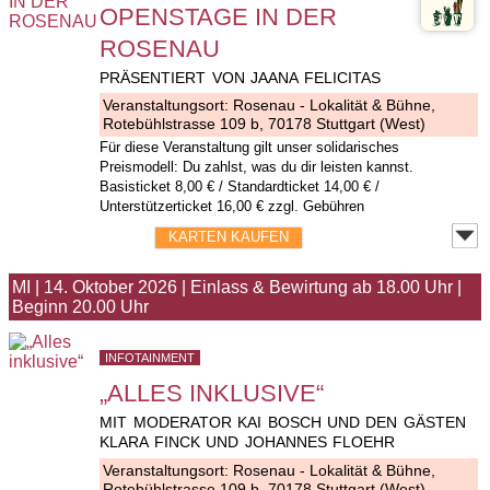
OPENSTAGE IN DER
ROSENAU
PRÄSENTIERT VON JAANA FELICITAS
Veranstaltungsort:
Rosenau - Lokalität & Bühne
,
Rotebühlstrasse 109 b, 70178 Stuttgart (West)
Für diese Veranstaltung gilt unser solidarisches
Preismodell: Du zahlst, was du dir leisten kannst.
Basisticket 8,00 € / Standardticket 14,00 € /
Unterstützerticket 16,00 € zzgl. Gebühren
KARTEN KAUFEN
MI
|
14. Oktober 2026
|
Einlass & Bewirtung ab 18.00 Uhr
|
Beginn 20.00 Uhr
INFOTAINMENT
„ALLES INKLUSIVE“
MIT MODERATOR KAI BOSCH UND DEN GÄSTEN
KLARA FINCK UND JOHANNES FLOEHR
Veranstaltungsort:
Rosenau - Lokalität & Bühne
,
Rotebühlstrasse 109 b, 70178 Stuttgart (West)