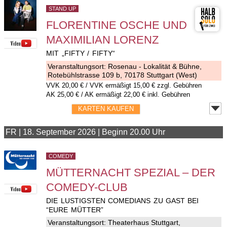
STAND UP
FLORENTINE OSCHE UND
MAXIMILIAN LORENZ
MIT „FIFTY / FIFTY“
Veranstaltungsort:
Rosenau - Lokalität & Bühne
,
Rotebühlstrasse 109 b, 70178 Stuttgart (West)
VVK
20,00 €
/ VVK ermäßigt 15,00 € zzgl. Gebühren
AK 25,00 € / AK ermäßigt 22,00 € inkl. Gebühren
KARTEN KAUFEN
FR
|
18. September 2026
|
Beginn 20.00 Uhr
COMEDY
MÜTTERNACHT SPEZIAL – DER
COMEDY-CLUB
DIE LUSTIGSTEN COMEDIANS ZU GAST BEI
“EURE MÜTTER”
Veranstaltungsort:
Theaterhaus Stuttgart
,