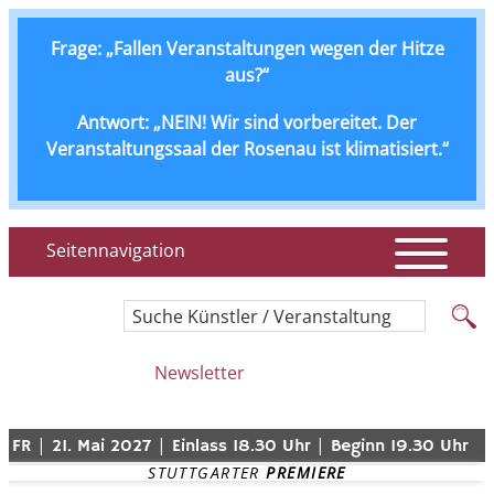
Frage: „Fallen Veranstaltungen wegen der Hitze
aus?“
Antwort: „NEIN! Wir sind vorbereitet. Der
Veranstaltungssaal der Rosenau ist klimatisiert.“
Seitennavigation
Suche Künstler / Veranstaltung
Newsletter
|
|
|
FR
21. Mai 2027
Einlass 18.30 Uhr
Beginn 19.30 Uhr
STUTTGARTER 
PREMIERE