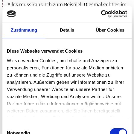
Alles muss raus. Ich zum Beispiel. Diesmal geht es im
weitesten Sinne ums Reisen. Da bin ich ziemlich
sicher. Ich komme ja unfassbar rum. Bei Ihnen, aber
auch in der Welt – beziehungsweise obenrum,
Zustimmung
Details
Über Cookies
Stichwort: Kruste. Sie verstehen sicher, dass ich
mich hier ein bisschen vage ausdrücken muss. Ich
umreiße es mal mit: „Ein beiger Mann in Schwarz
Diese Webseite verwendet Cookies
sieht on the road rot.“ Kommen Hochsprache vor?
Wir verwenden Cookies, um Inhalte und Anzeigen zu
Knete? Gar Tiere? Gare Tiere?
personalisieren, Funktionen für soziale Medien anbieten
Gewiss. Ich sehe meinen Bildungsauftrag – und Die
zu können und die Zugriffe auf unsere Website zu
Zyklopen von Saint-Tropez ist exakt das: Lehrgut
analysieren. Außerdem geben wir Informationen zu Ihrer
vom Feinsten.
Verwendung unserer Website an unsere Partner für
Wahrscheinlich.
soziale Medien, Werbung und Analysen weiter. Unsere
Partner führen diese Informationen möglicherweise mit
Alles Liebe. Torsten Sträter
weiteren Daten zusammen, die Sie ihnen bereitgestellt
haben oder die sie im Rahmen Ihrer Nutzung der Dienste
www.torsten-straeter.de
gesammelt haben.
Einwilligungsauswahl
Notwendig