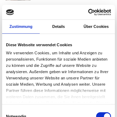
21.04.2026
FRANK GOOSEN
mit „Lovely Rita“
Zustimmung
Details
Über Cookies
21.04.2026
Diese Webseite verwendet Cookies
SCIENCE SLAM STUTTGART!
Wir verwenden Cookies, um Inhalte und Anzeigen zu
Unterhaltsam – anschaulich – kreativ und für alle
verständlich
personalisieren, Funktionen für soziale Medien anbieten
zu können und die Zugriffe auf unsere Website zu
analysieren. Außerdem geben wir Informationen zu Ihrer
18.04.2026
Verwendung unserer Website an unsere Partner für
DAVE DAVIS
soziale Medien, Werbung und Analysen weiter. Unsere
mit „KONFETTI FÜR ALLE!" – Ein Aufstand in Farbe
Partner führen diese Informationen möglicherweise mit
weiteren Daten zusammen, die Sie ihnen bereitgestellt
haben oder die sie im Rahmen Ihrer Nutzung der Dienste
gesammelt haben.
17.04.2026
Einwilligungsauswahl
LUKSAN WUNDER
Notwendig