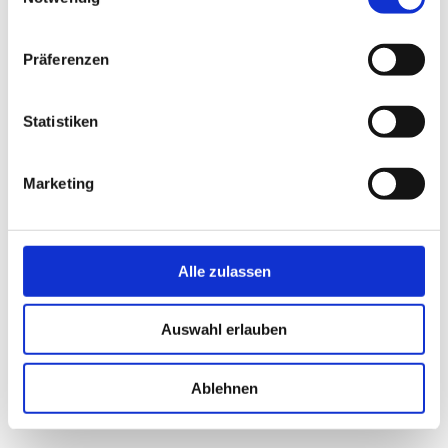
mit „Dr. Edeljoghurts Multimediapanoptikum 2“
Präferenzen
16.04.2026
KAI BOSCH
Statistiken
mit „Auf den P…P…Punkt“
Marketing
16.04.2026
OLAF SCHUBERT UND SEINE FREUNDE
„Jetzt oder now!“
Alle zulassen
Auswahl erlauben
14.04.2026
OPENSTAGE IN DER ROSENAU
Ablehnen
präsentiert von Timm Sigg