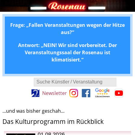
Frage: „Fallen Veranstaltungen wegen der Hitze
aus?“
Antwort: „NEIN! Wir sind vorbereitet. Der
Veranstaltungssaal der Rosenau ist
klimatisiert.“
Suche Künstler / Veranstaltung
Newsletter
...und was bisher geschah...
Das Kulturprogramm im Rückblick
01.08.2026