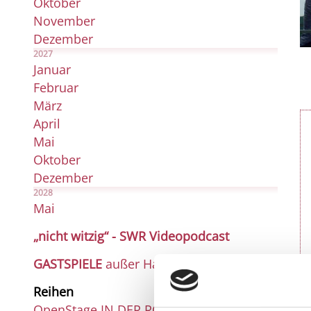
Oktober
November
Dezember
2027
Januar
Februar
März
April
Mai
Oktober
Dezember
2028
Mai
„nicht witzig“ - SWR Videopodcast
GASTSPIELE
außer Haus
Reihen
OpenStage IN DER ROSENAU