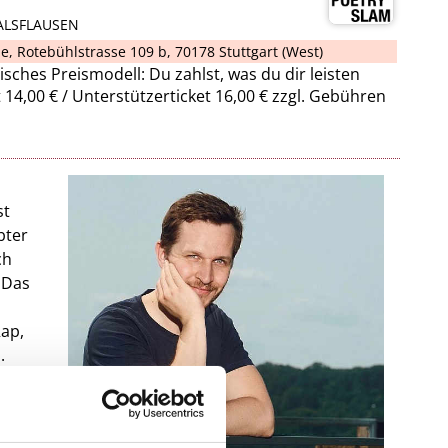
ALSFLAUSEN
ne
,
Rotebühlstrasse 109 b, 70178 Stuttgart (West)
isches Preismodell: Du zahlst, was du dir leisten
t 14,00 € / Unterstützerticket 16,00 € zzgl. Gebühren
st
bter
ch
 Das
Rap,
.
nats
ten
s