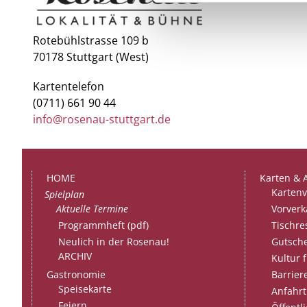
Rotebühlstrasse 109 b
70178 Stuttgart (West)
Kartentelefon
(0711) 661 90 44
info@rosenau-stuttgart.de
HOME
Karten & 
Kartenv
Spielplan
Aktuelle Termine
Vorverk
Programmheft (pdf)
Tischre
Neulich in der Rosenau!
Gutsch
ARCHIV
Kultur f
Barriere
Gastronomie
Speisekarte
Anfahrt
Feiern