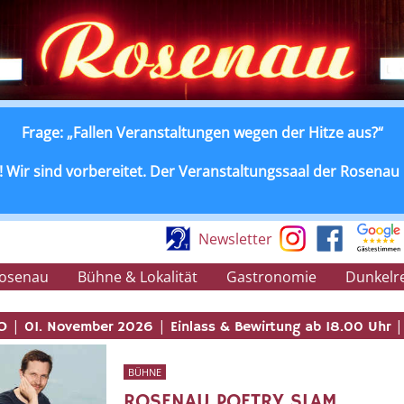
Frage: „Fallen Veranstaltungen wegen der Hitze aus?“
 Wir sind vorbereitet. Der Veranstaltungssaal der Rosenau is
Newsletter
Rosenau
Bühne & Lokalität
Gastronomie
Dunkelr
|
|
|
SO
01. November 2026
Einlass & Bewirtung ab 18.00 Uhr
BÜHNE
ROSENAU POETRY SLAM