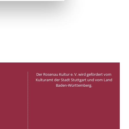
Der Rosenau Kultur e. V. wird gefördert vom
Kulturamt der Stadt Stuttgart und vom Land
Baden-Württemberg.