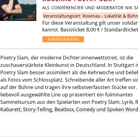
ALS CONFÉRENCIER UND MODERATOR NIK S
Veranstaltungsort:
Rosenau - Lokalität & Büh
Für diese Veranstaltung gilt unser solidar
kannst. Basisticket 8,00 € / Standardticke
KARTEN KAUFEN
Poetry Slam, der moderne Dichter:innenwettstreit, ist die
zuschauerstärkste Kleinkunst in Deutschland. In Stuttgart i
Poetry Slam besser assimiliert als die Kehrwoche und belie
als Fotos vom Schlossplatz. Schreibende aller Art treffen si
auf der Bühne und tragen ihre selbstverfassten Stücke vor.
liebevoll ausgewählte Line up präsentiert ein fulminantes
Sammelsurium aus den Spielarten von Poetry Slam: Lyrik, 
Kabarett, Story-Telling, Beatbox, Comedy und Spoken Word
Seit dem Jahr 2000 findet an jedem ersten Sonntag des Mo
beim Slam auf der Rosenau-Bühne alles statt, was mit Wor
möglich ist. Das Publikum entscheidet, wer gewinnt. Um da