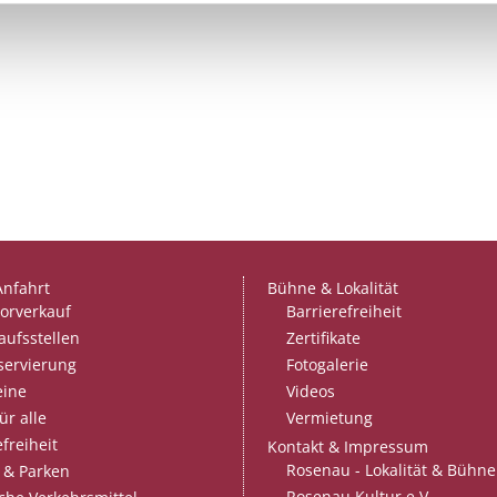
Anfahrt
Bühne & Lokalität
orverkauf
Barrierefreiheit
aufsstellen
Zertifikate
servierung
Fotogalerie
eine
Videos
ür alle
Vermietung
freiheit
Kontakt & Impressum
Rosenau - Lokalität & Bühne
 & Parken
Rosenau Kultur e.V.