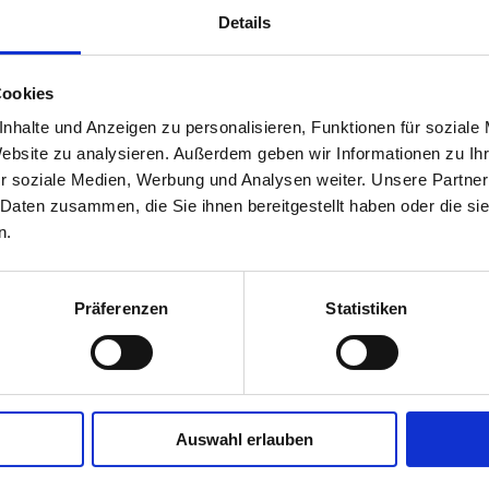
Publikum zu überzeugen, stehen den deutschsprachigen S
Details
der Szene, den literarischen Debütant:innen und
Feierabendpoet:innen, sieben Minuten zur Verfügung.
Cookies
Anmeldungen und Anfragen für den Poetry Slam in der
nhalte und Anzeigen zu personalisieren, Funktionen für soziale
Rosenau bitte an:
poetryslam@rosenau-stuttgart.de
Website zu analysieren. Außerdem geben wir Informationen zu I
r soziale Medien, Werbung und Analysen weiter. Unsere Partner
 Daten zusammen, die Sie ihnen bereitgestellt haben oder die s
n.
Präferenzen
Statistiken
Auswahl erlauben