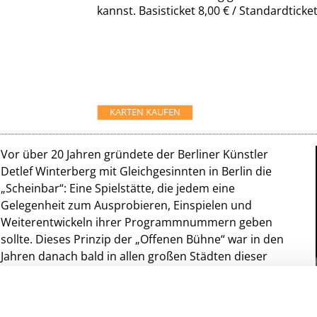
kannst. Basisticket 8,00 € / Standardticke
KARTEN KAUFEN
Vor über 20 Jahren gründete der Berliner Künstler
Detlef Winterberg mit Gleichgesinnten in Berlin die
„Scheinbar“: Eine Spielstätte, die jedem eine
Gelegenheit zum Ausprobieren, Einspielen und
Weiterentwickeln ihrer Programmnummern geben
sollte. Dieses Prinzip der „Offenen Bühne“ war in den
Jahren danach bald in allen großen Städten dieser
Republik zu finden. Inzwischen wird allabendlich im
ganzen Land auf unzähligen, meist kleinen Bühnen
eine „Open Stage“ veranstaltet, bei der immer wieder