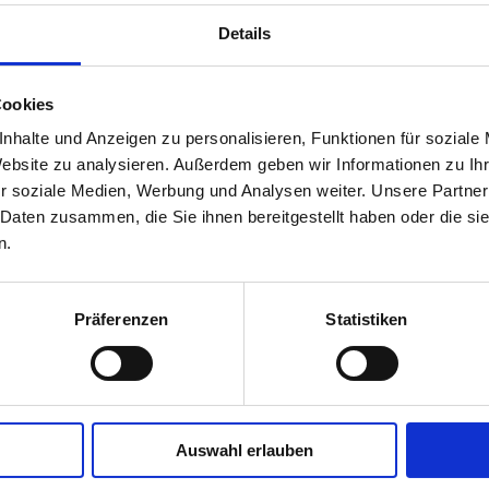
neu und anders besondere Momente und tragische
Details
Augenblicke, komische Ereignisse und große,
persönliche Erfolge durchlebt und gefeiert werden!
Cookies
Die OpenStage in der Rosenau war 2003 die erste offene Bü
vorsichtiger Versuch, in Stuttgart das zu etablieren, was in
nhalte und Anzeigen zu personalisieren, Funktionen für soziale
wird die OpenStage in der Rosenau sowohl von Künstler:in
Website zu analysieren. Außerdem geben wir Informationen zu I
gut besucht. Sie ist ein fester und wichtiger Bestandteil 
r soziale Medien, Werbung und Analysen weiter. Unsere Partner
Stadt nicht mehr wegzudenken.
 Daten zusammen, die Sie ihnen bereitgestellt haben oder die s
n.
Die OpenStage findet immer an einem Dienstag statt, währ
auftreten kann jede:r – Kabarettisten, Pantomimen, Schaus
Musiker, Tänzer, Zauberer, Jongleure ... (m/w/d) Profis, La
Präferenzen
Statistiken
Rosenau bei Michael Drauz unter 0711/661 90 40 oder via m
Künstler:in hat eine Spielzeit von 10 Minuten. Außer eine
nur die Möglichkeit vor Publikum sein Bestes zum Besten z
Heute präsentiert
Timm Sigg
das bunt gemischte Überrasch
Auswahl erlauben
OpenStage: Alles ist möglich, und niemand und nichts ist si