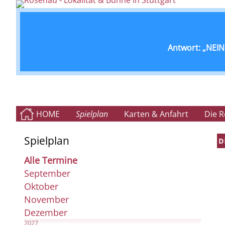
Antwort: „NEIN!
HOME
Spielplan
Karten & Anfahrt
Die 
Spielplan
D
Alle Termine
September
Oktober
November
Dezember
2027