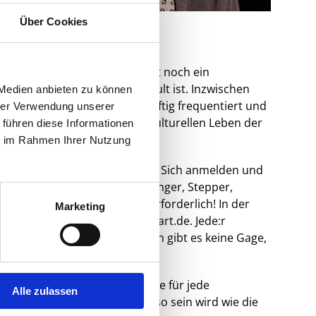
Über Cookies
hne in Stuttgart und zunächst noch ein
 anderen Städten seit Jahren Kult ist. Inzwischen
 Medien anbieten zu können
nen als auch vom Publikum heftig frequentiert und
hrer Verwendung unserer
der Bühnenkultur und aus dem kulturellen Leben der
 führen diese Informationen
ie im Rahmen Ihrer Nutzung
end der Spielzeit 2x im Monat. Sich anmelden und
pieler, Comedians, Clowns, Sänger, Stepper,
ien und Anfänger. Anmeldung erforderlich! In der
Marketing
ichael.drauz@rosenau-stuttgart.de. Jede:r
m Abendessen und Freigetränken gibt es keine Gage,
u geben.
ungsprogramm. Dann gilt, wie für jede
Alle zulassen
cher! Außer, dass keine Show so sein wird wie die