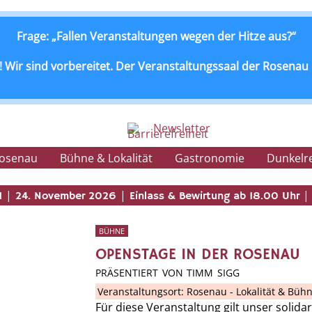
Frage: „Fallen Veranstaltungen wegen der Hitze aus?“
 Wir sind vorbereitet. Der Veranstaltungssaal der Rosenau is
Newsletter
Rosenau
Bühne & Lokalität
Gastronomie
Dunkelr
|
|
|
I
24. November 2026
Einlass & Bewirtung ab 18.00 Uhr
BÜHNE
OPENSTAGE IN DER ROSENAU
PRÄSENTIERT VON TIMM SIGG
Veranstaltungsort:
Rosenau - Lokalität & Büh
Für diese Veranstaltung gilt unser solidar