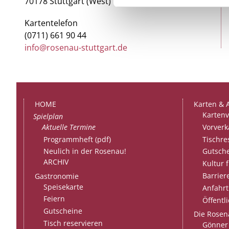
70178 Stuttgart (West)
Kartentelefon
(0711) 661 90 44
info@rosenau-stuttgart.de
HOME
Karten & 
Kartenv
Spielplan
Aktuelle Termine
Vorverk
Programmheft (pdf)
Tischre
Neulich in der Rosenau!
Gutsch
ARCHIV
Kultur f
Barriere
Gastronomie
Speisekarte
Anfahrt
Feiern
Öffentl
Gutscheine
Die Rosen
Tisch reservieren
Gönner 