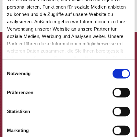
nektarios-vlachopoulos.de
personalisieren, Funktionen für soziale Medien anbieten
zu können und die Zugriffe auf unsere Website zu
analysieren. Außerdem geben wir Informationen zu Ihrer
Verwendung unserer Website an unsere Partner für
soziale Medien, Werbung und Analysen weiter. Unsere
Partner führen diese Informationen möglicherweise mit
HOME
weiteren Daten zusammen, die Sie ihnen bereitgestellt
Spielplan
haben oder die sie im Rahmen Ihrer Nutzung der Dienste
Aktuelle Termine
gesammelt haben.
Einwilligungsauswahl
Programmheft (pdf)
Notwendig
Neulich in der Rosenau!
ARCHIV
Präferenzen
Gastronomie
Speisekarte
Feiern
Statistiken
Gutscheine
Tisch reservieren
Marketing
Gästestimmen bei Google