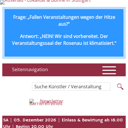
Frage: „Fallen Veranstaltungen wegen der Hitze
aus?“
Antwort: „NEIN! Wir sind vorbereitet. Der
Veranstaltungssaal der Rosenau ist klimatisiert.“
Seitennavigation
Suche Künstler / Veranstaltung
Newsletter
|
|
SA
05. Dezember 2026
Einlass & Bewirtung ab 18.00
|
Uhr
Beginn 20.00 Uhr