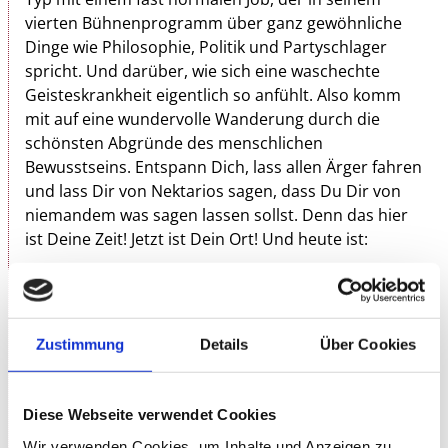
vierten Bühnenprogramm über ganz gewöhnliche
Dinge wie Philosophie, Politik und Partyschlager
spricht. Und darüber, wie sich eine waschechte
Geisteskrankheit eigentlich so anfühlt. Also komm
mit auf eine wundervolle Wanderung durch die
schönsten Abgründe des menschlichen
Bewusstseins. Entspann Dich, lass allen Ärger fahren
und lass Dir von Nektarios sagen, dass Du Dir von
niemandem was sagen lassen sollst. Denn das hier
ist Deine Zeit! Jetzt ist Dein Ort! Und heute ist:
DER BESTE TAG DER WELT!
Die Reise in die Welt einer psychischen Erkrankung, die
Zustimmung
Details
Über Cookies
für jeden von uns jederzeit Realität werden kann, zeigt
sich mit viel trockenem Humor aufgelockert, ohne jedoch
an Kraft einzubüßen.
Diese Webseite verwendet Cookies
BNN
Wir verwenden Cookies, um Inhalte und Anzeigen zu