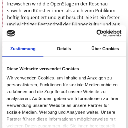
Inzwischen wird die OpenStage in der Rosenau
sowohl von Künstler:innen als auch vom Publikum
heftig frequentiert und gut besucht. Sie ist ein fester
und wichtiger Bestandteil der Bühnenkultur und aus
dem kulturellen Leben der Stadt nicht mehr
wegzudenken.
Zustimmung
Details
Über Cookies
Die OpenStage findet immer an einem Dienstag
statt, während der Spielzeit 2x im Monat. Sich
anmelden und auftreten kann jede:r – Kabarettisten,
Diese Webseite verwendet Cookies
Pantomimen, Schauspieler, Comedians, Clowns,
Sänger, Stepper, Musiker, Tänzer, Zauberer,
Wir verwenden Cookies, um Inhalte und Anzeigen zu
Jongleure ... (m/w/d) Profis, Laien und Anfänger.
personalisieren, Funktionen für soziale Medien anbieten
Anmeldung erforderlich! In der Rosenau bei Michael
zu können und die Zugriffe auf unsere Website zu
Drauz unter 0711/661 90 40 oder via
analysieren. Außerdem geben wir Informationen zu Ihrer
michael.drauz@rosenau-stuttgart.de
. Jede:r
Verwendung unserer Website an unsere Partner für
Künstler:in hat eine Spielzeit von 10 bis maximal 15
soziale Medien, Werbung und Analysen weiter. Unsere
Minuten. Außer einem Abendessen und
Partner führen diese Informationen möglicherweise mit
Freigetränken gibt es keine Gage, nur die Möglichkeit
weiteren Daten zusammen, die Sie ihnen bereitgestellt