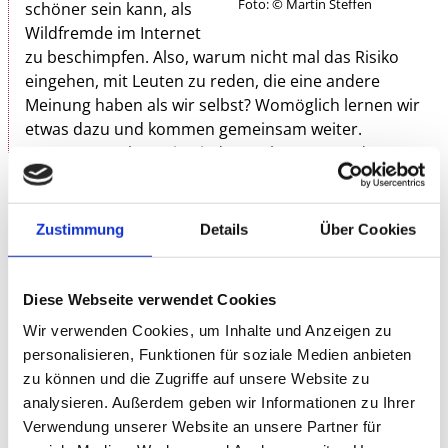
Foto: © Martin Steffen
schöner sein kann, als
Wildfremde im Internet
zu beschimpfen. Also, warum nicht mal das Risiko
eingehen, mit Leuten zu reden, die eine andere
Meinung haben als wir selbst? Womöglich lernen wir
etwas dazu und kommen gemeinsam weiter.
Ansonsten gehen wir wieder nach Hause und
beschimpfen uns im Netz.
Sebastian 23 sagt weit mehr als „Guten Tag“. Der
Zustimmung
Details
Über Cookies
Komiker, Poetry Slammer, Aktivist und
Bestsellerautor präsentiert mit
Zusammenhaltestelle sein bereits zehntes
Diese Webseite verwendet Cookies
Soloprogramm. Und weil ich ein Werbetext bin, sag
Wir verwenden Cookies, um Inhalte und Anzeigen zu
ich es ganz offen: Sebastian 23 hat Anfang 2025
personalisieren, Funktionen für soziale Medien anbieten
völlig zurecht den Deutschen Kabarettpreis
zu können und die Zugriffe auf unsere Website zu
gewonnen, stand auf tausenden Bühnen – und
analysieren. Außerdem geben wir Informationen zu Ihrer
Hunderttausende folgen ihm für seine täglichen
Verwendung unserer Website an unsere Partner für
satirischen Beiträge in den sozialen Medien.