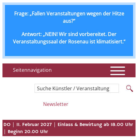
Frage: „Fallen Veranstaltungen wegen der Hitze
aus?“
Antwort: „NEIN! Wir sind vorbereitet. Der
Veranstaltungssaal der Rosenau ist klimatisiert.“
Seitennavigation
Suche Künstler / Veranstaltung
Newsletter
|
|
DO
11. Februar 2027
Einlass & Bewirtung ab 18.00 Uhr
|
Beginn 20.00 Uhr