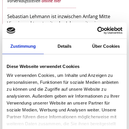
Vorverkaufsstellen
online hier
Sebastian Lehmann ist inzwischen Anfang Mitte
Vierzig und tourt seit zehn Jahren mit seinen
Soloprogrammen durch Deutschland. Aber seine
Eltern wissen immer noch nicht, was er beruflich
macht: "Irgendwas mit Medien, oder?" Auch sein
Zustimmung
Details
Über Cookies
kleiner Sohn ist sich unsicher, was der Vater
eigentlich tagsüber treibt: "Papa, was machst du
eigentlich, wenn Mama Geld für uns verdient?"
Diese Webseite verwendet Cookies
Wir verwenden Cookies, um Inhalte und Anzeigen zu
An diesem Abend stellt Sebastian also vor, was er
personalisieren, Funktionen für soziale Medien anbieten
"arbeitet": Er telefoniert mit der Kita seines Sohnes
zu können und die Zugriffe auf unsere Website zu
und erklärt, warum Karl Marx zur Früherziehung
analysieren. Außerdem geben wir Informationen zu Ihrer
gehört und man auch mal das falsche Kind abholen
Verwendung unserer Website an unsere Partner für
darf. Sein Sohn nummeriert die Omas nach
soziale Medien, Werbung und Analysen weiter. Unsere
Präferenz durch, während sich der Papa sorgt, dass
Partner führen diese Informationen möglicherweise mit
er bei einem AfD-Wahlsieg nach Lummerland
weiteren Daten zusammen, die Sie ihnen bereitgestellt
auswandern muss. Und bestimmt telefoniert