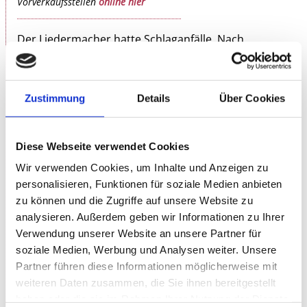
Vorverkaufsstellen
online hier
Der Liedermacher hatte Schlaganfälle. Nach
Krankenhaus und Reha meldet er sich zurück.
Gemeinsam mit dem Gitarristen Marcus Baumgart
präsentiert er Lieder, die so interpretiert bislang nur
Zustimmung
Details
Über Cookies
ein sehr exklusives Publikum kennt – seine
Logopädin.
Diese Webseite verwendet Cookies
Er versucht sich an sein früheres Leben zu erinnern,
das wohl ganz gut war, aber die Erinnerung täuscht
Wir verwenden Cookies, um Inhalte und Anzeigen zu
ja manchmal. Ein Konzert unter drei Stunden? Ja,
personalisieren, Funktionen für soziale Medien anbieten
denn Rainald Grebe braucht immer noch Bettruhe!
zu können und die Zugriffe auf unsere Website zu
analysieren. Außerdem geben wir Informationen zu Ihrer
Rainald Grebe ist Autor, Dramaturg, Regisseur,
Verwendung unserer Website an unsere Partner für
Schauspieler, Comedian, Komponist, Liedersänger.
soziale Medien, Werbung und Analysen weiter. Unsere
Obstbauer. Was für ein Mensch, was für ein Leben.
Partner führen diese Informationen möglicherweise mit
weiteren Daten zusammen, die Sie ihnen bereitgestellt
"Ein mega Programm."
haben oder die sie im Rahmen Ihrer Nutzung der Dienste