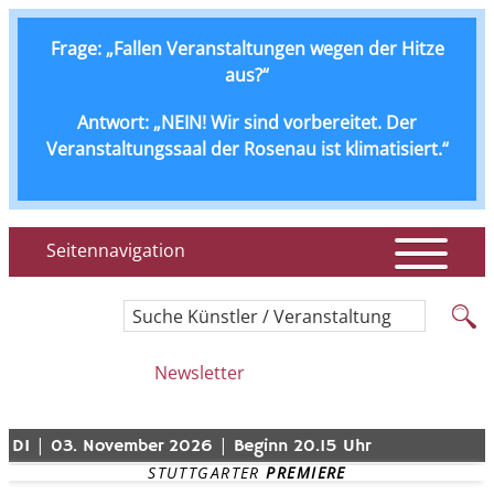
Frage: „Fallen Veranstaltungen wegen der Hitze
aus?“
Antwort: „NEIN! Wir sind vorbereitet. Der
Veranstaltungssaal der Rosenau ist klimatisiert.“
Seitennavigation
Suche Künstler / Veranstaltung
Newsletter
|
|
DI
03. November 2026
Beginn 20.15 Uhr
STUTTGARTER 
PREMIERE