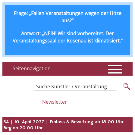
Frage: „Fallen Veranstaltungen wegen der Hitze
aus?“
Antwort: „NEIN! Wir sind vorbereitet. Der
Veranstaltungssaal der Rosenau ist klimatisiert.“
Seitennavigation
Suche Künstler / Veranstaltung
Newsletter
|
|
|
SA
10. April 2027
Einlass & Bewirtung ab 18.00 Uhr
Beginn 20.00 Uhr