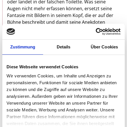
oder landet in der falschen Toilette. Was seine
Augen nicht mehr erfassen können, ersetzt seine
Fantasie mit Bildern in seinem Kopf, die er auf der
Bühne beschreibt und damit seine Anekdoten
schmückt.
Timur packt jeden Zuschauer, wenn er auf
Zustimmung
Details
Über Cookies
beeindruckende und humorvolle Weise erzählt, was
sich seit seiner Augenkrankheit in seinem Leben
verändert hat: Eigentlich gar nichts – außer Joggen.
Diese Webseite verwendet Cookies
Mit viel Ironie erzählt er über Alltägliches: Er baut
Wir verwenden Cookies, um Inhalte und Anzeigen zu
seinen nervigen Wecker um, rettet die Pandabären
personalisieren, Funktionen für soziale Medien anbieten
vom Aussterben und erzählt von seinem ehemaligen
zu können und die Zugriffe auf unsere Website zu
Job als Kinderpfleger.
analysieren. Außerdem geben wir Informationen zu Ihrer
Verwendung unserer Website an unsere Partner für
Timur Turga erzählt auf eine ganz bezaubernde Art
soziale Medien, Werbung und Analysen weiter. Unsere
dem Publikum seine Betrachtungsweise und öffnet
Partner führen diese Informationen möglicherweise mit
damit jedem die Augen. Sympathisch und souverän
weiteren Daten zusammen, die Sie ihnen bereitgestellt
erzählt er, wie es passieren kann, einen Großteil