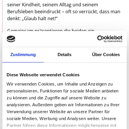
seiner Kindheit, seinem Alltag und seinem
Berufsleben beeindruckt – oft so verrückt, dass man
denkt: „Glaub halt net!“
Gemeinsam präsentieren die beiden ein
einzigartiges Format:
In der ersten Hälfte spielt jeder sein eigenes
Zustimmung
Details
Über Cookies
Halbsolo – nacheinander, mit starkem Stand Up,
persönlichen Erfahrungen und humorvollen
Beobachtungen aus zwei völlig unterschiedlichen
Diese Webseite verwendet Cookies
Lebenswegen.
Wir verwenden Cookies, um Inhalte und Anzeigen zu
In der zweiten Hälfte stehen sie gemeinsam auf der
personalisieren, Funktionen für soziale Medien anbieten
Bühne: ehrlicher Real Talk, spontanes Crowdwork
zu können und die Zugriffe auf unsere Website zu
und Gespräche über Job, Leben, Einsätze und all das,
analysieren. Außerdem geben wir Informationen zu Ihrer
was man sonst nie erfährt. Lustig, emotional,
Verwendung unserer Website an unsere Partner für
überraschend und vor allem authentisch.
soziale Medien, Werbung und Analysen weiter. Unsere
Partner führen diese Informationen möglicherweise mit