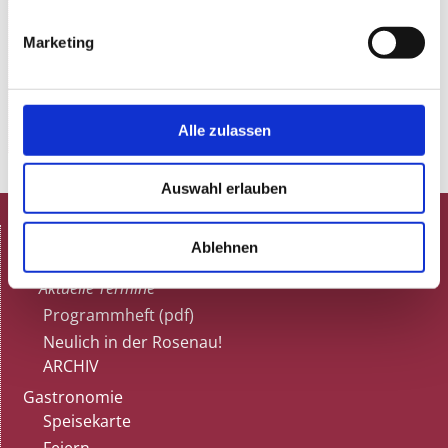
Marketing
Alle zulassen
Auswahl erlauben
HOME
Ablehnen
Spielplan
Aktuelle Termine
Programmheft (pdf)
Neulich in der Rosenau!
ARCHIV
Gastronomie
Speisekarte