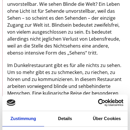
unvorstellbar. Wie sehen Blinde die Welt? Ein Leben
ohne Licht ist für Sehende unvorstellbar, weil das
Sehen – so scheint es den Sehenden – der einzige
Zugang zur Welt ist. Blindsein bedeutet zweifelsfrei,
von vielem ausgeschlossen zu sein. Es bedeutet
allerdings nicht jeglichen Verlust von Lebensfreude,
weil an die Stelle des Nichtsehens eine andere,
ebenso intensive Form des „Sehens“ tritt.
Im Dunkelrestaurant gibt es für alle nichts zu sehen.
Um so mehr gibt es zu schmecken, zu rie­chen, zu
hören und zu kommunizieren. In diesem Restaurant
arbeiten vor­wiegend blinde und sehbehinderte
Menschen. Eine kulinarische Reise der besonderen
Art, verbunden mit kulturellen Programmen – für
Sehende insgesamt eine beträchtliche Erweiterung
des „Blickwinkels“!
Zustimmung
Details
Über Cookies
3-GÄNGIGES MENÜ INKL. KULTURPROGRAMM
I
74.00