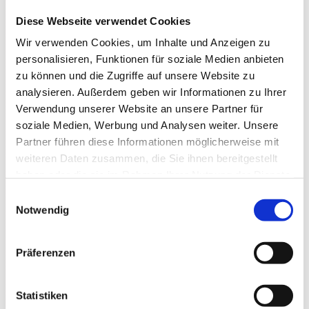
€
(inkl. Softgetränke)
Diese Webseite verwendet Cookies
+ 15.00 €
für Getränkebeutel für alkoholische + Heiß-
Wir verwenden Cookies, um Inhalte und Anzeigen zu
Getränke
personalisieren, Funktionen für soziale Medien anbieten
zu können und die Zugriffe auf unsere Website zu
Der Besuch des Dunkelrestaurant ist nur mit
analysieren. Außerdem geben wir Informationen zu Ihrer
Platzreservierung möglich:
Verwendung unserer Website an unsere Partner für
soziale Medien, Werbung und Analysen weiter. Unsere
Telefon: 0711.489 49 07, Mo. 10.00 – 16.00 Uhr (außer
Partner führen diese Informationen möglicherweise mit
an Feiertagen)
weiteren Daten zusammen, die Sie ihnen bereitgestellt
haben oder die sie im Rahmen Ihrer Nutzung der Dienste
Homepage des Dunkelrestaurant:
www.aus-sicht.de
gesammelt haben.
Einwilligungsauswahl
Gutscheine sind während der Öffnungszeiten auch
Notwendig
direkt in der Rosenau erhältlich.
Präferenzen
Statistiken