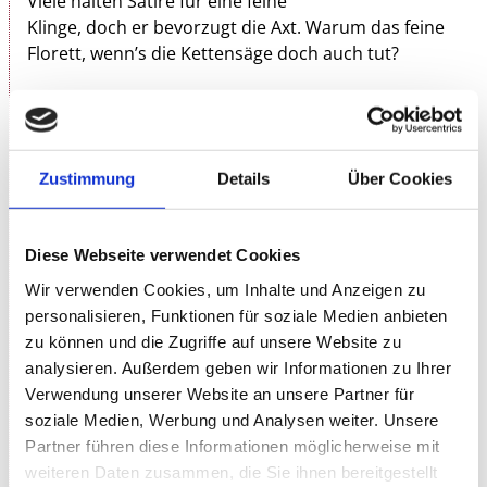
Viele halten Satire für eine feine
Klinge, doch er bevorzugt die Axt. Warum das feine
Florett, wenn’s die Kettensäge doch auch tut?
Mit einem Timing, auf das selbst Uhren neidisch
sind, hat sich Gstettenbauer zu einem der Top-
Comedians des Landes hochgespielt. Privilegiert,
mordsheterosexuell und maximal sportvermeidend
Zustimmung
Details
Über Cookies
stranguliert der schwarzhumorige Familienvater das
Zwerchfell der Republik. Und zwar so gekonnt, dass
man sich danach fragt, ob man weiße Männer nicht
Diese Webseite verwendet Cookies
direkt verbieten sollte. Gstettenbauer wartet nicht
Wir verwenden Cookies, um Inhalte und Anzeigen zu
auf Erlaubnis, er erteilt sie sich einfach selbst – in
personalisieren, Funktionen für soziale Medien anbieten
Absprache mit seiner Frau.
zu können und die Zugriffe auf unsere Website zu
analysieren. Außerdem geben wir Informationen zu Ihrer
„KOMPLETT ABSURD“ ist der befreiende
Verwendung unserer Website an unsere Partner für
Roundhouse-Kick der deutschen Comedy. Harte
soziale Medien, Werbung und Analysen weiter. Unsere
Gags, hohes Tempo – mitten aus dem Leben. Und es
Partner führen diese Informationen möglicherweise mit
trifft alle, die es verdient haben. Es lässt sich eben
weiteren Daten zusammen, die Sie ihnen bereitgestellt
viel schöner austeilen, wenn man selbst der größte