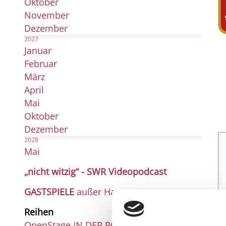
Oktober
November
Dezember
2027
Januar
Februar
März
April
Mai
Oktober
Dezember
2028
Mai
„nicht witzig“ - SWR Videopodcast
GASTSPIELE
außer Haus
Reihen
OpenStage IN DER ROSENAU