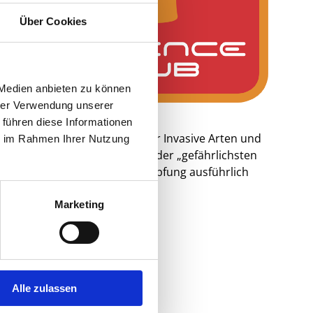
ge
Über Cookies
mden
apide
 zu
 Medien anbieten zu können
h?
hrer Verwendung unserer
 führen diese Informationen
nisterium ist Spezialist für Invasive Arten und
ie im Rahmen Ihrer Nutzung
i wird er nicht nur die TOP 3 der „gefährlichsten
 zur Prävention und zur Bekämpfung ausführlich
Marketing
Alle zulassen
unde in Württemberg e.V.