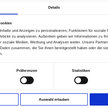
Asiatische „Killer“ Hornisse, Waschbärplage oder hochgifti
Pflanzen. Die Presse ist voll mit Schlagzeilen und zeigt nur
Details
beispielhaft, wie die Problematik mit invasiven gebietsfre
Arten, auch in Baden-Württemberg, in den letzten Jahren r
Cookies
zugenommen hat. Doch wie kommen diese Arten eigentlich
uns und gelangen ins Freiland? Und warum sind sie, z.B. für
nhalte und Anzeigen zu personalisieren, Funktionen für soziale
heimische Arten und deren Lebensräume, so problematisc
Website zu analysieren. Außerdem geben wir Informationen zu I
Und kann man diese „Invasion“ denn überhaupt stoppen?
r soziale Medien, Werbung und Analysen weiter. Unsere Partner
Benjamin Waldmann vom baden-württembergischen Umweltmi
 Daten zusammen, die Sie ihnen bereitgestellt haben oder die s
wird einen spannenden Einblick in die Thematik geben. Dabe
n.
Invasiven Arten“ vorstellen, sondern auch über Strategien
berichten.
Präferenzen
Statistiken
Auswahl erlauben
Veranstalter: Gesellschaft für Naturk