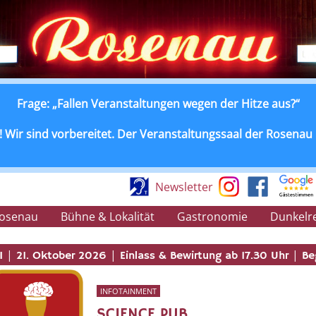
Frage: „Fallen Veranstaltungen wegen der Hitze aus?“
 Wir sind vorbereitet. Der Veranstaltungssaal der Rosenau is
Newsletter
Rosenau
Bühne & Lokalität
Gastronomie
Dunkelr
|
|
|
I
21. Oktober 2026
Einlass & Bewirtung ab 17.30 Uhr
Beg
INFOTAINMENT
SCIENCE PUB