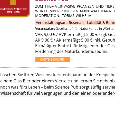
ZUM THEMA „INVASIVE PFLANZEN UND TIER
WÜRTTEMBERG“MIT BENJAMIN WALDMANN, 
MODERATION: TOBIAS WILHELM
Veranstaltungsort:
Rosenau - Lokalität & Büh
Veranstalter:
Gesellschaft für Naturkunde in Württe
VVK
9,00 €
/ VVK ermäßigt 5,00 € zzgl. G
AK 9,00 € / AK ermäßigt 5,00 € inkl. Gebü
Ermäßigter Eintritt für Mitglieder der Ge
Förderung des Naturkundemuseums.
KARTEN KAUFEN
Löschen Sie Ihren Wissensdurst entspannt in der Kneipe be
einem Glas Bier oder einem Viertele und lernen Sie nebenb
noch was fürs Leben – beim Science Pub sorgt süffig servie
Wissenschaft für viel Vergnügen und den einen oder ande
Aha-Moment beim Zuhören und Diskutieren mit führenden
Forscherinnen und Forschern: Gehaltvolles für Leib und See