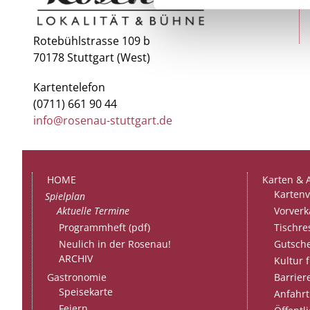
Rotebühlstrasse 109 b
70178 Stuttgart (West)
Kartentelefon
(0711) 661 90 44
info@rosenau-stuttgart.de
HOME
Karten & 
Kartenv
Spielplan
Aktuelle Termine
Vorverk
Programmheft (pdf)
Tischre
Neulich in der Rosenau!
Gutsch
ARCHIV
Kultur f
Barriere
Gastronomie
Speisekarte
Anfahrt
Feiern