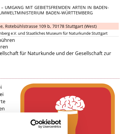
E – UMGANG MIT GEBIETSFREMDEN ARTEN IN BADEN-
UMWELTMINISTERIUM BADEN-WÜRTTEMBERG
ne
,
Rotebühlstrasse 109 b, 70178 Stuttgart (West)
mberg e.V. und Staatliches Museum für Naturkunde Stuttgart
ebühren
hren
sellschaft für Naturkunde und der Gesellschaft zur
i
ei
rte
ren
le!