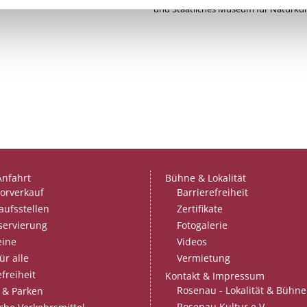
und Staatliches Museum für Naturkun
Anfahrt
Bühne & Lokalität
orverkauf
Barrierefreiheit
aufsstellen
Zertifikate
servierung
Fotogalerie
eine
Videos
ür alle
Vermietung
freiheit
Kontakt & Impressum
Rosenau - Lokalität & Bühne
 & Parken
Rosenau Kultur e.V.