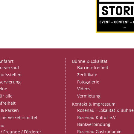
Anfahrt
Bühne & Lokalität
orverkauf
Barrierefreiheit
aufsstellen
Zertifikate
servierung
Fotogalerie
eine
Videos
ür alle
Vermietung
freiheit
Kontakt & Impressum
Rosenau - Lokalität & Bühne
 & Parken
Rosenau Kultur e.V.
iche Verkehrsmittel
Bankverbindung
au
Rosenau Gastronomie
/ Freunde / Förderer