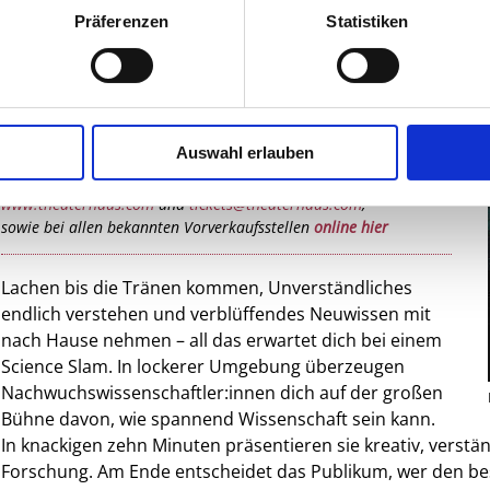
Präferenzen
Statistiken
KARTEN KAUFEN
Veranstaltungsort:
Theaterhaus Stuttgart, Siemenstraße 11, 70469 Stuttgart
Auswahl erlauben
Vorverkauf:
Beim Theaterhaus, Kartentelefon 0711 / 402 07 20 oder unter
www.theaterhaus.com
und
tickets@theaterhaus.com
,
sowie bei allen bekannten Vorverkaufsstellen
online hier
Lachen bis die Tränen kommen, Unverständliches
endlich verstehen und verblüffendes Neuwissen mit
nach Hause nehmen – all das erwartet dich bei einem
Science Slam. In lockerer Umgebung überzeugen
Nachwuchswissenschaftler:innen dich auf der großen
Bühne davon, wie spannend Wissenschaft sein kann.
In knackigen zehn Minuten präsentieren sie kreativ, verst
Forschung. Am Ende entscheidet das Publikum, wer den bes