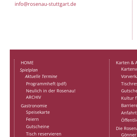
info@rosenau-stuttgart.de
HOME
Karten & 
Kartenv
Spielplan
Aktuelle Termine
Vorverk
Programmheft (pdf)
Tischre
Neulich in der Rosenau!
Gutsch
ARCHIV
Kultur f
Barriere
Gastronomie
Speisekarte
Anfahrt
Feiern
Öffentl
Gutscheine
Die Rosen
Tisch reservieren
Gönner 