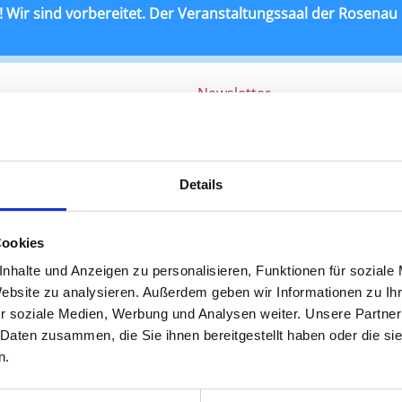
 Wir sind vorbereitet. Der Veranstaltungssaal der Rosenau is
Newsletter
Rosenau
Bühne & Lokalität
Gastronomie
Dunkelr
|
|
DO
01. Oktober 2026
Beginn 20.00 Uhr
Details
INFOTAINMENT
Cookies
SCIENCE SLAM STUTTGART!
nhalte und Anzeigen zu personalisieren, Funktionen für soziale
UNTERHALTSAM – ANSCHAULICH – KREATIV 
Website zu analysieren. Außerdem geben wir Informationen zu I
Veranstaltungsort:
Theaterhaus Stuttgart
,
Sie
r soziale Medien, Werbung und Analysen weiter. Unsere Partner
 Daten zusammen, die Sie ihnen bereitgestellt haben oder die s
n.