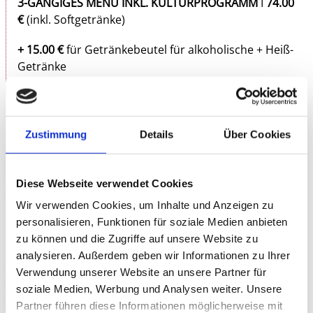
3-GÄNGIGES MENÜ INKL. KULTURPROGRAMM
I
74.00
€
(inkl. Softgetränke)
+ 15.00 €
für Getränkebeutel für alkoholische + Heiß-
Getränke
Der Besuch des Dunkelrestaurant ist nur mit
Platzreservierung möglich:
Zustimmung
Details
Über Cookies
Telefon: 0711.489 49 07, Mo. 10.00 – 16.00 Uhr (außer
an Feiertagen)
Diese Webseite verwendet Cookies
Homepage des Dunkelrestaurant:
www.aus-sicht.de
Wir verwenden Cookies, um Inhalte und Anzeigen zu
Gutscheine sind während der Öffnungszeiten auch
personalisieren, Funktionen für soziale Medien anbieten
direkt in der Rosenau erhältlich.
zu können und die Zugriffe auf unsere Website zu
analysieren. Außerdem geben wir Informationen zu Ihrer
Verwendung unserer Website an unsere Partner für
soziale Medien, Werbung und Analysen weiter. Unsere
Partner führen diese Informationen möglicherweise mit