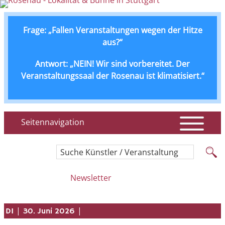
Frage: „Fallen Veranstaltungen wegen der Hitze
aus?“
Antwort: „NEIN! Wir sind vorbereitet. Der
Veranstaltungssaal der Rosenau ist klimatisiert.“
Seitennavigation
Suche Künstler / Veranstaltung
Newsletter
|
|
DI
30. Juni 2026