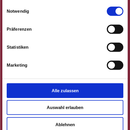
Tisch reservieren
gesammelt haben.
Einwilligungsauswahl
Gästestimmen bei Google
Notwendig
Dunkelrestaurant
Termine
Präferenzen
Karten & Anfahrt
Kartenvorverkauf
Statistiken
Vorverkaufsstellen
Tischreservierung
Marketing
Gutscheine
Kultur für alle
Barrierefreiheit
Anfahrt & Parken
Alle zulassen
Öffentliche Verkehrsmittel
Die Rosenau
Auswahl erlauben
Gönner / Freunde / Förderer
Freundeskreis der Rosenau
Ablehnen
Partner & Sponsoren