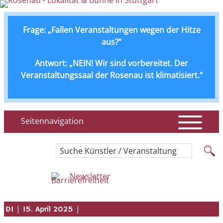
Frage: „Fallen Veranstaltungen wegen der Hitze
aus?“
Antwort: „NEIN! Wir sind vorbereitet. Der
Veranstaltungssaal der Rosenau ist klimatisiert.“
Seitennavigation
Suche Künstler / Veranstaltung
Newsletter
|
|
DI
15. April 2025