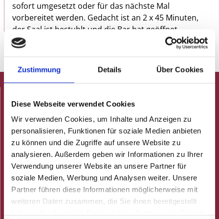
sofort umgesetzt oder für das nächste Mal
vorbereitet werden. Gedacht ist an 2 x 45 Minuten,
der Saal ist bestuhlt und die Bar hat geöffnet.
Zustimmung
Details
Über Cookies
HOME
Diese Webseite verwendet Cookies
Spielplan
Aktuelle Termine
Wir verwenden Cookies, um Inhalte und Anzeigen zu
Programmheft (pdf)
personalisieren, Funktionen für soziale Medien anbieten
zu können und die Zugriffe auf unsere Website zu
Neulich in der Rosenau!
analysieren. Außerdem geben wir Informationen zu Ihrer
ARCHIV
Verwendung unserer Website an unsere Partner für
Gastronomie
soziale Medien, Werbung und Analysen weiter. Unsere
Speisekarte
Partner führen diese Informationen möglicherweise mit
Feiern
weiteren Daten zusammen, die Sie ihnen bereitgestellt
Gutscheine
haben oder die sie im Rahmen Ihrer Nutzung der Dienste