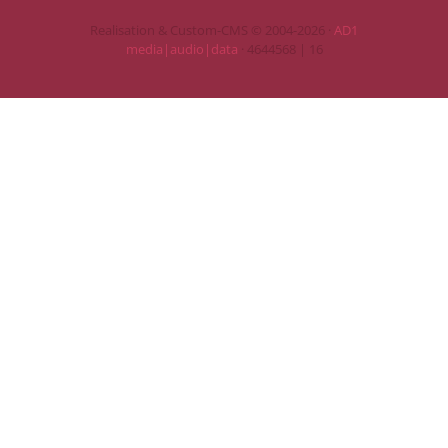
Realisation & Custom-CMS © 2004-2026 ·
AD1
media|audio|data
· 4644568 | 16