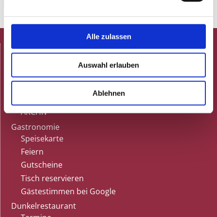
Alle zulassen
HOME
Spielplan
Auswahl erlauben
Aktuelle Termine
Programmheft (pdf)
Ablehnen
Neulich in der Rosenau!
ARCHIV
Gastronomie
Speisekarte
Feiern
Gutscheine
Tisch reservieren
Gästestimmen bei Google
Dunkelrestaurant