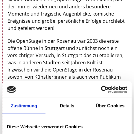
der immer wieder neu und anders besondere
Momente und tragische Augenblicke, komische
Ereignisse und große, persönliche Erfolge durchlebt
und gefeiert werden!
Die OpenStage in der Rosenau war 2003 die erste
offene Bühne in Stuttgart und zunächst noch ein
vorsichtiger Versuch, in Stuttgart das zu etablieren,
was in anderen Städten seit Jahren Kult ist.
Inzwischen wird die OpenStage in der Rosenau
sowohl von Künstler:innen als auch vom Publikum
heftig frequentiert und gut besucht. Sie ist ein fester
und wichtiger Bestandteil der Bühnenkultur und aus
dem kulturellen Leben der Stadt nicht mehr
wegzudenken.
Zustimmung
Details
Über Cookies
Die OpenStage findet immer an einem Dienstag
statt, während der Spielzeit 2x im Monat. Sich
Diese Webseite verwendet Cookies
anmelden und auftreten kann jede:r – Kabarettisten,