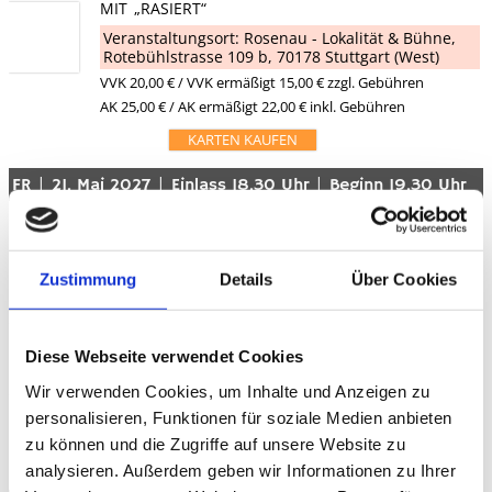
MIT „RASIERT“
Veranstaltungsort:
Rosenau - Lokalität & Bühne
,
Rotebühlstrasse 109 b, 70178 Stuttgart (West)
VVK
20,00 €
/ VVK ermäßigt 15,00 € zzgl. Gebühren
AK 25,00 € / AK ermäßigt 22,00 € inkl. Gebühren
KARTEN KAUFEN
|
|
|
FR
21. Mai 2027
Einlass 18.30 Uhr
Beginn 19.30 Uhr
STUTTGARTER 
PREMIERE
KABARETT
Zustimmung
Details
Über Cookies
TORSTEN STRÄTER
MIT „DIE ZYKLOPEN VON SAINT-TROPEZ“
Diese Webseite verwendet Cookies
Veranstaltungsort:
Porsche Arena
,
Mercedesstraße 69, 70372 Stuttgart
Wir verwenden Cookies, um Inhalte und Anzeigen zu
ab
VVK
32,00 €
zzgl. Gebühren
personalisieren, Funktionen für soziale Medien anbieten
ab AK 41,00 € inkl. Gebühren
zu können und die Zugriffe auf unsere Website zu
KARTEN@eventim
KARTEN@easyticket
analysieren. Außerdem geben wir Informationen zu Ihrer