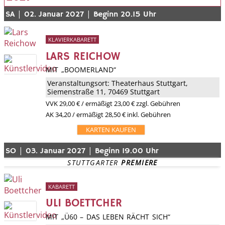
|
|
SA
02. Januar 2027
Beginn 20.15 Uhr
KLAVIERKABARETT
LARS REICHOW
MIT „BOOMERLAND“
Veranstaltungsort:
Theaterhaus Stuttgart
,
Siemenstraße 11, 70469 Stuttgart
VVK
29,00 €
/ ermäßigt 23,00 € zzgl. Gebühren
AK 34,20 / ermäßigt 28,50 € inkl. Gebühren
KARTEN KAUFEN
|
|
SO
03. Januar 2027
Beginn 19.00 Uhr
STUTTGARTER 
PREMIERE
KABARETT
ULI BOETTCHER
MIT „Ü60 – DAS LEBEN RÄCHT SICH“