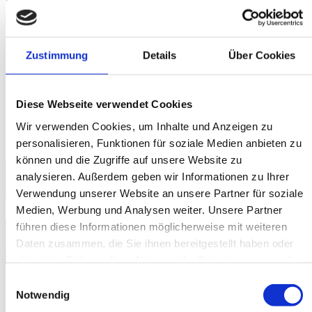
OLAF BOSSI
MIT „GENERATION XY: DIE 80ER, DIE 90ER UND
DAS LEBEN HEUTE – DIE COMEDY-SHOW VON
Zustimmung
Details
Über Cookies
OLAF BOSSI“
Veranstaltungsort:
Rosenau - Lokalität & Bühne
,
Rotebühlstrasse 109 b, 70178 Stuttgart (West)
Diese Webseite verwendet Cookies
VVK
20,00 €
/ VVK ermäßigt 15,00 € zzgl. Gebühren
AK 25,00 € / AK ermäßigt 22,00 € inkl. Gebühren
Wir verwenden Cookies, um Inhalte und Anzeigen zu
KARTEN KAUFEN
personalisieren, Funktionen für soziale Medien anbieten zu
können und die Zugriffe auf unsere Website zu
|
|
DO
21. Januar 2027
Einlass & Bewirtung ab 18.00 Uhr
analysieren. Außerdem geben wir Informationen zu Ihrer
|
Beginn 20.00 Uhr
Verwendung unserer Website an unsere Partner für soziale
STUTTGARTER 
PREMIERE
Medien, Werbung und Analysen weiter. Unsere Partner
führen diese Informationen möglicherweise mit weiteren
COMEDY
Daten zusammen, die Sie ihnen bereitgestellt haben oder
JOHANNES FLOEHR
die sie im Rahmen Ihrer Nutzung der Dienste gesammelt
haben.
MIT „AUS DER NÄHE VON PARIS“
Einwilligungsauswahl
Notwendig
Veranstaltungsort:
Rosenau - Lokalität & Bühne
,
Rotebühlstrasse 109 b, 70178 Stuttgart (West)