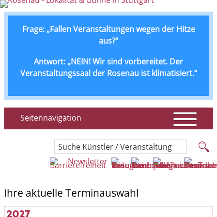
Frage: „Fallen Veranstaltungen wegen der Hitze
aus?“
Antwort: „NEIN! Wir sind vorbereitet. Der
Veranstaltungssaal der Rosenau ist klimatisiert.“
Seitennavigation
Suche Künstler / Veranstaltung
Newsletter
Ihre aktuelle Terminauswahl
2027