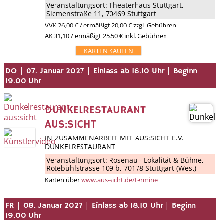
Veranstaltungsort:
Theaterhaus Stuttgart
,
Siemenstraße 11, 70469 Stuttgart
VVK
26,00 €
/ ermäßigt 20,00 € zzgl. Gebühren
AK 31,10 / ermäßigt 25,50 € inkl. Gebühren
KARTEN KAUFEN
|
|
|
DO
07. Januar 2027
Einlass ab 18.10 Uhr
Beginn
19.00 Uhr
DUNKELRESTAURANT
AUS:SICHT
IN ZUSAMMENARBEIT MIT AUS:SICHT E.V.
DUNKELRESTAURANT
Veranstaltungsort:
Rosenau - Lokalität & Bühne
,
Rotebühlstrasse 109 b, 70178 Stuttgart (West)
Karten über
www.aus-sicht.de/termine
|
|
|
FR
08. Januar 2027
Einlass ab 18.10 Uhr
Beginn
19.00 Uhr