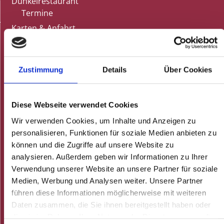
Dunkelrestaurant
Termine
Karten & Anfahrt
Kartenvorverkauf
Vorverkaufsstellen
Tischreservierung
Zustimmung
Details
Über Cookies
Gutscheine
Kultur für alle
Diese Webseite verwendet Cookies
Barrierefreiheit
Wir verwenden Cookies, um Inhalte und Anzeigen zu
Anfahrt & Parken
personalisieren, Funktionen für soziale Medien anbieten zu
Öffentliche Verkehrsmittel
können und die Zugriffe auf unsere Website zu
Die Rosenau
analysieren. Außerdem geben wir Informationen zu Ihrer
Gönner / Freunde / Förderer
Verwendung unserer Website an unsere Partner für soziale
Freundeskreis der Rosenau
Medien, Werbung und Analysen weiter. Unsere Partner
Partner & Sponsoren
führen diese Informationen möglicherweise mit weiteren
DIE VIELEN
Daten zusammen, die Sie ihnen bereitgestellt haben oder
Satzung des Rosenau Kultur e.V.
die sie im Rahmen Ihrer Nutzung der Dienste gesammelt